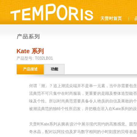
天普时首页
Kate 系列
产品型号: T032LB01
产品描述
功能
何谓「潮」？追上潮流尖端并不是单一元素，当中亦需要包
流典范不可只集中在时尚服装，更重要的是顾及整体造型能
味及个性。所以时尚典范需要具备令人艳羡的自信及果敢的
被潮流典范的独特个性所启发，并把概念溶入在Kate系列的
天普时Kate系列从腕表设计中展示现代简约的高雅感觉。圆
奇水晶，配衬以阿拉伯及罗马数字相间的小时刻度的贝母表盘。